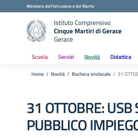
Vai ai contenuti
Vai al menu di navigazione
Vai al footer
Ministero dell'Istruzione e del Merito
Istituto Comprensivo
Cinque Martiri di Gerace
Gerace
e della scuola
— Visita la pagina iniziale del
Scuola
Servizi
Novità
Didattica
Home
Novità
Bacheca sindacale
31 OTTOB
31 OTTOBRE: USB 
PUBBLICO IMPIEG