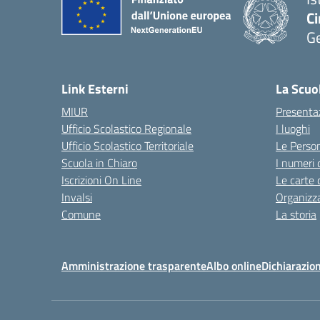
Ci
G
— 
Link Esterni
La Scuo
MIUR
Presenta
Ufficio Scolastico Regionale
I luoghi
Ufficio Scolastico Territoriale
Le Perso
Scuola in Chiaro
I numeri 
Iscrizioni On Line
Le carte 
Invalsi
Organizz
Comune
La storia
Amministrazione trasparente
Albo online
Dichiarazion