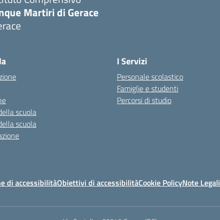
nque Martiri di Gerace
erace
Visita la pagina iniziale della scuola
la
I Servizi
zione
Personale scolastico
Famiglie e studenti
ne
Percorsi di studio
della scuola
della scuola
azione
e di accessibilità
Obiettivi di accessibilità
Cookie Policy
Note Legali