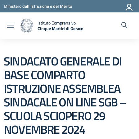
Vai ai contenuti
Vai al menu di navigazione
Vai al footer
Ministero dell'Istruzione e del Merito
Istituto Comprensivo
Cinque Martiri di Gerace
— Visita la pagina iniziale della scuola
SINDACATO GENERALE DI
BASE COMPARTO
ISTRUZIONE ASSEMBLEA
SINDACALE ON LINE SGB –
SCUOLA SCIOPERO 29
NOVEMBRE 2024