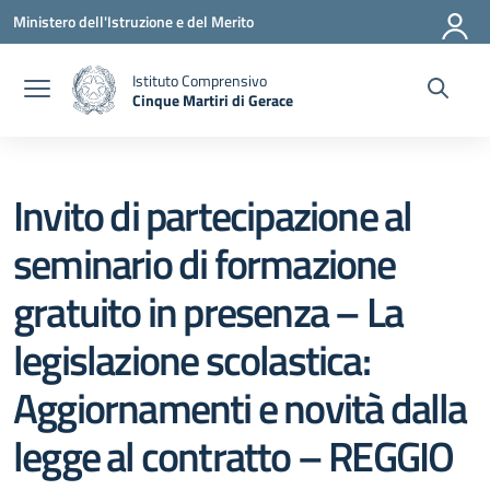
Vai ai contenuti
Vai al menu di navigazione
Vai al footer
Ministero dell'Istruzione e del Merito
Istituto Comprensivo
Cinque Martiri di Gerace
— Visita la pagina iniziale della scuola
Invito di partecipazione al
seminario di formazione
gratuito in presenza – La
legislazione scolastica:
Aggiornamenti e novità dalla
legge al contratto – REGGIO