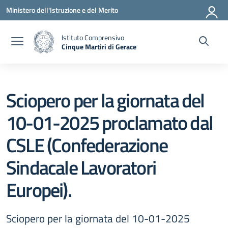
Vai ai contenuti
Vai al menu di navigazione
Vai al footer
Ministero dell'Istruzione e del Merito
Istituto Comprensivo
Cinque Martiri di Gerace
— Visita la pagina iniziale della scuola
Sciopero per la giornata del
10-01-2025 proclamato dal
CSLE (Confederazione
Sindacale Lavoratori
Europei).
Sciopero per la giornata del 10-01-2025