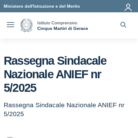
Vai ai contenuti
Vai al menu di navigazione
Vai al footer
Ministero dell'Istruzione e del Merito
Istituto Comprensivo
a
Cinque Martiri di Gerace
— Visita la pagina iniziale della scuola
Rassegna Sindacale
Nazionale ANIEF nr
5/2025
Rassegna Sindacale Nazionale ANIEF nr
5/2025