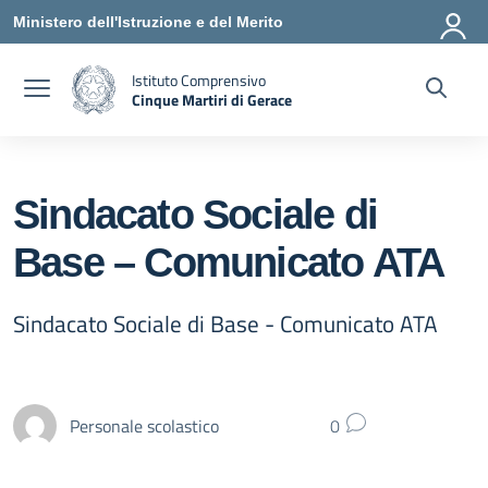
Vai ai contenuti
Vai al menu di navigazione
Vai al footer
Ministero dell'Istruzione e del Merito
Istituto Comprensivo
Cinque Martiri di Gerace
— Visita la pagina iniziale della scuola
Sindacato Sociale di
Base – Comunicato ATA
Sindacato Sociale di Base - Comunicato ATA
Personale scolastico
0