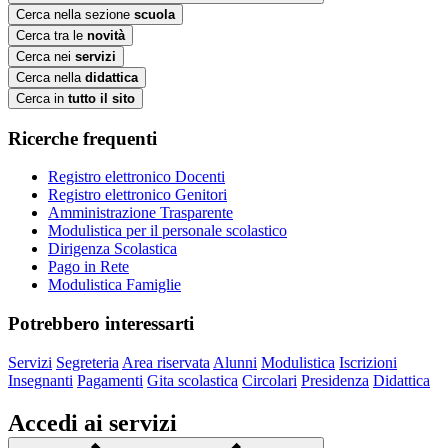
Cerca nella sezione
scuola
Cerca tra le
novità
Cerca nei
servizi
Cerca nella
didattica
Cerca in
tutto il sito
Ricerche frequenti
Registro elettronico Docenti
Registro elettronico Genitori
Amministrazione Trasparente
Modulistica per il personale scolastico
Dirigenza Scolastica
Pago in Rete
Modulistica Famiglie
Potrebbero interessarti
Servizi
Segreteria
Area riservata
Alunni
Modulistica
Iscrizioni
Insegnanti
Pagamenti
Gita scolastica
Circolari
Presidenza
Didattica
Accedi ai servizi