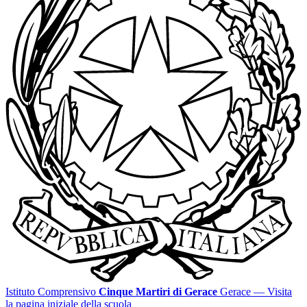
Istituto Comprensivo
Cinque Martiri di Gerace
Gerace
— Visita
la pagina iniziale della scuola