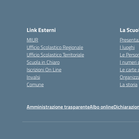
Link Esterni
La Scuo
MIUR
Presenta
Ufficio Scolastico Regionale
I luoghi
Ufficio Scolastico Territoriale
Le Perso
Scuola in Chiaro
I numeri 
Iscrizioni On Line
Le carte 
Invalsi
Organizz
Comune
La storia
Amministrazione trasparente
Albo online
Dichiarazion