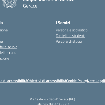
Gerace
— Visita la pagina iniziale della scuola
la
I Servizi
zione
Personale scolastico
Famiglie e studenti
ne
Percorsi di studio
della scuola
della scuola
azione
e di accessibilità
Obiettivi di accessibilità
Cookie Policy
Note Legali
Via Castello - 89040 Gerace (RC)
Telefono: 0964/356007