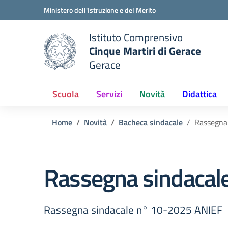
Vai ai contenuti
Vai al menu di navigazione
Vai al footer
Ministero dell'Istruzione e del Merito
Istituto Comprensivo
Cinque Martiri di Gerace
Gerace
e della scuola
— Visita la pagina iniziale del
Scuola
Servizi
Novità
Didattica
Home
Novità
Bacheca sindacale
Rassegna
Rassegna sindacal
Rassegna sindacale n° 10-2025 ANIEF