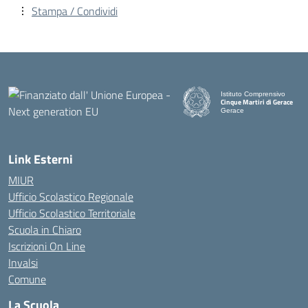
Stampa / Condividi
Istituto Comprensivo
Cinque Martiri di Gerace
Gerace
— Visita la pagina iniziale d
Link Esterni
MIUR
Ufficio Scolastico Regionale
Ufficio Scolastico Territoriale
Scuola in Chiaro
Iscrizioni On Line
Invalsi
Comune
La Scuola