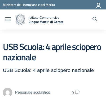
Vai ai contenuti
Vai al menu di navigazione
Vai al footer
Ministero dell'Istruzione e del Merito
Istituto Comprensivo
Cinque Martiri di Gerace
a
— Visita la pagina iniziale della scuola
USB Scuola: 4 aprile sciopero
nazionale
USB Scuola: 4 aprile sciopero nazionale
0
Personale scolastico