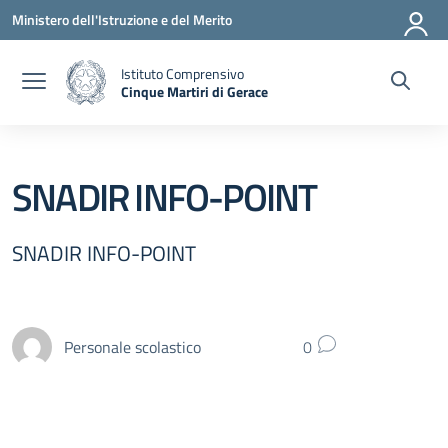
Vai ai contenuti
Vai al menu di navigazione
Vai al footer
Ministero dell'Istruzione e del Merito
Istituto Comprensivo
Cinque Martiri di Gerace
— Visita la pagina iniziale della scuola
SNADIR INFO-POINT
SNADIR INFO-POINT
Personale scolastico
0