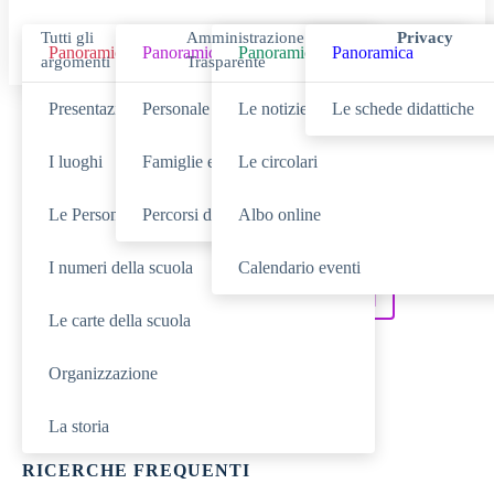
Tutti gli
Amministrazione
Privacy
Panoramica
Panoramica
Panoramica
Panoramica
argomenti
Trasparente
Presentazione
Personale scolastico
Le notizie
Le schede didattiche
Cerca
I luoghi
Famiglie e studenti
Le circolari
Le Persone
Percorsi di studio
Albo online
SCUOLA
Cerca nella sezione
I numeri della scuola
Calendario eventi
NOVITÀ
SERVIZI
Cerca tra le
Cerca nei
Le carte della scuola
DIDATTICA
Cerca nella
Organizzazione
TUTTO IL SITO
Cerca in
La storia
RICERCHE FREQUENTI