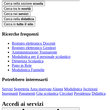
Cerca nella sezione
scuola
Cerca tra le
novità
Cerca nei
servizi
Cerca nella
didattica
Cerca in
tutto il sito
Ricerche frequenti
Registro elettronico Docenti
Registro elettronico Genitori
Amministrazione Trasparente
Modulistica per il personale scolastico
Dirigenza Scolastica
Pago in Rete
Modulistica Famiglie
Potrebbero interessarti
Servizi
Segreteria
Area riservata
Alunni
Modulistica
Iscrizioni
Insegnanti
Pagamenti
Gita scolastica
Circolari
Presidenza
Didattica
Accedi ai servizi