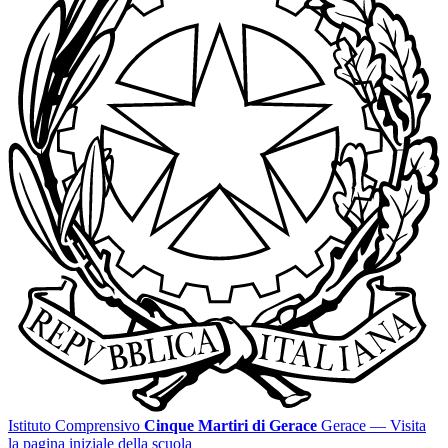
Istituto Comprensivo
Cinque Martiri di Gerace
Gerace
— Visita
la pagina iniziale della scuola