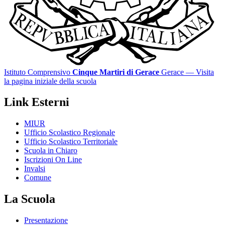
Istituto Comprensivo
Cinque Martiri di Gerace
Gerace
— Visita
la pagina iniziale della scuola
Link Esterni
MIUR
Ufficio Scolastico Regionale
Ufficio Scolastico Territoriale
Scuola in Chiaro
Iscrizioni On Line
Invalsi
Comune
La Scuola
Presentazione