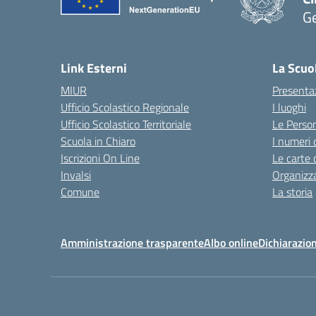
G
— 
Link Esterni
La Scuo
MIUR
Presenta
Ufficio Scolastico Regionale
I luoghi
Ufficio Scolastico Territoriale
Le Perso
Scuola in Chiaro
I numeri 
Iscrizioni On Line
Le carte 
Invalsi
Organizz
Comune
La storia
Amministrazione trasparente
Albo online
Dichiarazion