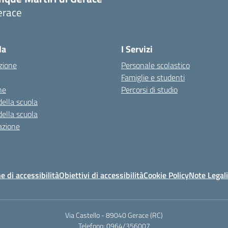
erace
Visita la pagina iniziale della scuola
la
I Servizi
zione
Personale scolastico
Famiglie e studenti
ne
Percorsi di studio
della scuola
della scuola
azione
e di accessibilità
Obiettivi di accessibilità
Cookie Policy
Note Legali
Via Castello - 89040 Gerace (RC)
Telefono: 0964/356007