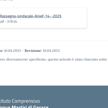
Rassegna-sindacale-Anief-14--2025
pdf - 378 kb
o:
10.04.2025
-
Revisione:
10.04.2025
ove diversamente specificato, questo articolo è stato rilasciato sott
tituto Comprensivo
nque Martiri di Gerace