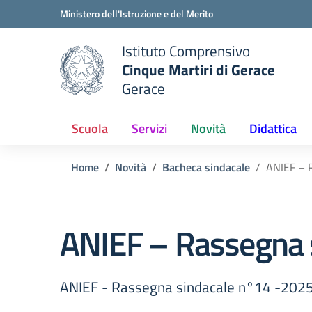
Vai ai contenuti
Vai al menu di navigazione
Vai al footer
Ministero dell'Istruzione e del Merito
Istituto Comprensivo
Cinque Martiri di Gerace
Gerace
e della scuola
— Visita la pagina iniziale del
Scuola
Servizi
Novità
Didattica
Home
Novità
Bacheca sindacale
ANIEF – 
ANIEF – Rassegna 
ANIEF - Rassegna sindacale n°14 -202