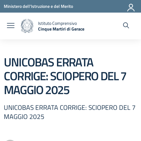
Vai ai contenuti
Vai al menu di navigazione
Vai al footer
Ministero dell'Istruzione e del Merito
Istituto Comprensivo
Cinque Martiri di Gerace
— Visita la pagina iniziale della scuola
UNICOBAS ERRATA
CORRIGE: SCIOPERO DEL 7
MAGGIO 2025
UNICOBAS ERRATA CORRIGE: SCIOPERO DEL 7
MAGGIO 2025