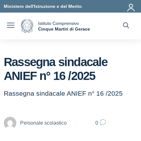
Vai ai contenuti
Vai al menu di navigazione
Vai al footer
Ministero dell'Istruzione e del Merito
Istituto Comprensivo
a
Cinque Martiri di Gerace
— Visita la pagina iniziale della scuola
Rassegna sindacale
ANIEF n° 16 /2025
Rassegna sindacale ANIEF n° 16 /2025
Personale scolastico
0