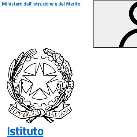
Vai ai contenuti
Vai al menu di navigazione
Vai al footer
Ministero dell'Istruzione e del Merito
Istituto