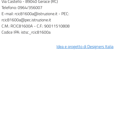
Via Castello - 89040 Gerace (RC)
Telefono: 0964/356007
E-mail: rcic81600a@istruzione.it - PEC:
rcic81600a@pec.istruzione.it
C.M.: RCIC81600A - C.F.: 90011510808
Codice IPA: istsc_rcic81600a
Idea e progetto di Designers Italia