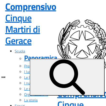
Comprensivo
Cinque
Martiri di
— Visita la pagina i
Gerace
Scuola
Panoramica
Presentazione
I luoghi
Le Persone
Istituto
I numeri della scuola
Le carte della scuola
Comprensiv
Organizzazione
La storia
Cinque
Servizi