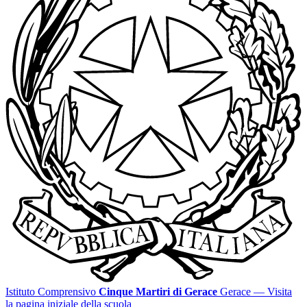
Istituto Comprensivo
Cinque Martiri di Gerace
Gerace
— Visita
la pagina iniziale della scuola