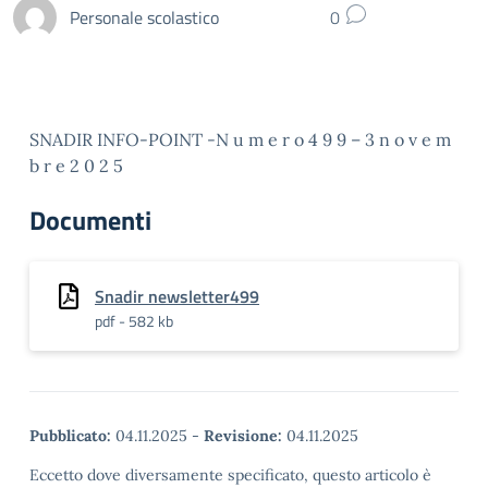
Personale scolastico
0
SNADIR INFO-POINT -N u m e r o 4 9 9 – 3 n o v e m
b r e 2 0 2 5
Documenti
Snadir newsletter499
pdf - 582 kb
Pubblicato:
04.11.2025
-
Revisione:
04.11.2025
Eccetto dove diversamente specificato, questo articolo è