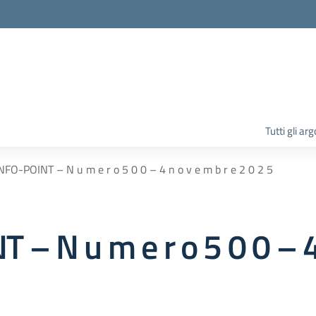
la scuola
Tutti gli ar
FO-POINT – N u m e r o 5 0 0 – 4 n o v e m b r e 2 0 2 5
 N u m e r o 5 0 0 – 4 