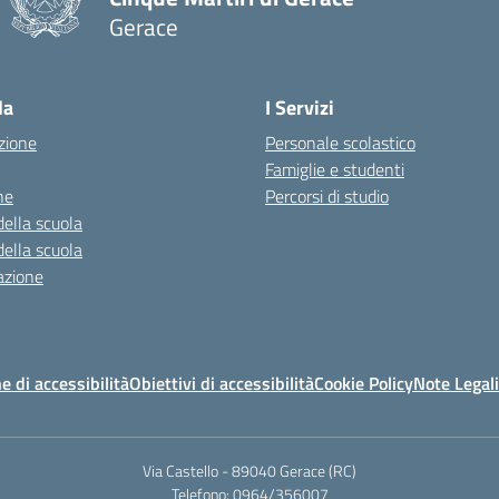
Gerace
— Visita la pagina iniziale della scuola
la
I Servizi
zione
Personale scolastico
Famiglie e studenti
ne
Percorsi di studio
della scuola
della scuola
azione
e di accessibilità
Obiettivi di accessibilità
Cookie Policy
Note Legali
Via Castello - 89040 Gerace (RC)
Telefono: 0964/356007