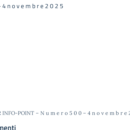
4 n o v e m b r e 2 0 2 5
INFO-POINT – N u m e r o 5 0 0 – 4 n o v e m b r e 2
menti