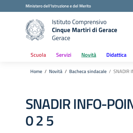
Vai ai contenuti
Vai al menu di navigazione
Vai al footer
Ministero dell'Istruzione e del Merito
Istituto Comprensivo
Cinque Martiri di Gerace
Gerace
e della scuola
— Visita la pagina iniziale del
Scuola
Servizi
Novità
Didattica
Home
Novità
Bacheca sindacale
SNADIR IN
SNADIR INFO-POINT –
0 2 5