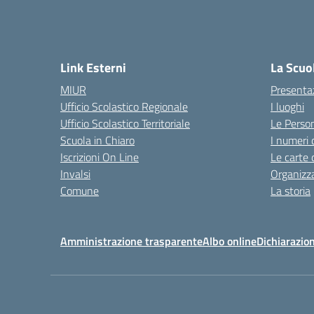
Link Esterni
La Scuo
MIUR
Presenta
Ufficio Scolastico Regionale
I luoghi
Ufficio Scolastico Territoriale
Le Perso
Scuola in Chiaro
I numeri 
Iscrizioni On Line
Le carte 
Invalsi
Organizz
Comune
La storia
Amministrazione trasparente
Albo online
Dichiarazion