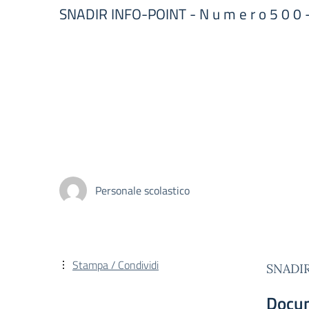
SNADIR INFO-POINT - N u m e r o 5 0 0 - 
Personale scolastico
Stampa / Condividi
SNADIR 
Docu