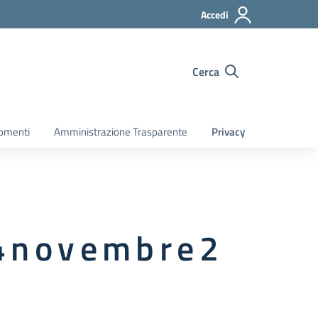
Accedi
Cerca
gomenti
Amministrazione Trasparente
Privacy
n o v e m b r e 2