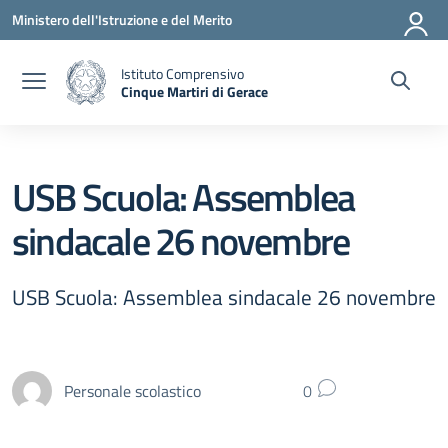
Vai ai contenuti
Vai al menu di navigazione
Vai al footer
Ministero dell'Istruzione e del Merito
Istituto Comprensivo
Cinque Martiri di Gerace
— Visita la pagina iniziale della scuola
USB Scuola: Assemblea
sindacale 26 novembre
USB Scuola: Assemblea sindacale 26 novembre
Personale scolastico
0