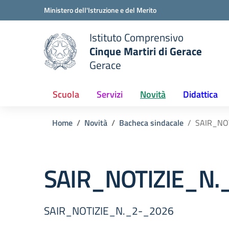
Vai ai contenuti
Vai al menu di navigazione
Vai al footer
Ministero dell'Istruzione e del Merito
Istituto Comprensivo
Cinque Martiri di Gerace
Gerace
e della scuola
— Visita la pagina iniziale del
Scuola
Servizi
Novità
Didattica
Home
Novità
Bacheca sindacale
SAIR_NO
SAIR_NOTIZIE_N.
SAIR_NOTIZIE_N._2-_2026