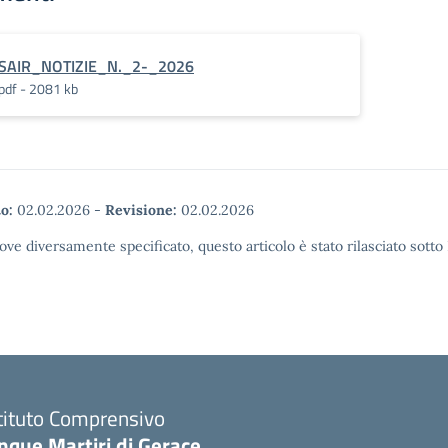
SAIR_NOTIZIE_N._2-_2026
pdf - 2081 kb
o:
02.02.2026
-
Revisione:
02.02.2026
ove diversamente specificato, questo articolo è stato rilasciato sott
tituto Comprensivo
nque Martiri di Gerace