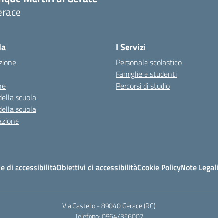
erace
Visita la pagina iniziale della scuola
la
I Servizi
zione
Personale scolastico
Famiglie e studenti
ne
Percorsi di studio
della scuola
della scuola
azione
e di accessibilità
Obiettivi di accessibilità
Cookie Policy
Note Legali
Via Castello - 89040 Gerace (RC)
Telefono: 0964/356007