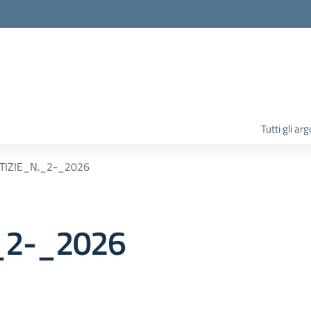
la scuola
Tutti gli ar
TIZIE_N._2-_2026
_2-_2026