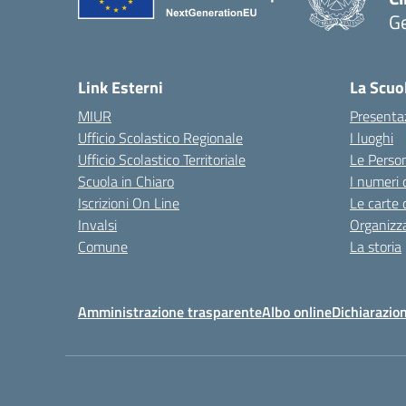
G
— 
Link Esterni
La Scuo
MIUR
Presenta
Ufficio Scolastico Regionale
I luoghi
Ufficio Scolastico Territoriale
Le Perso
Scuola in Chiaro
I numeri 
Iscrizioni On Line
Le carte 
Invalsi
Organizz
Comune
La storia
Amministrazione trasparente
Albo online
Dichiarazion