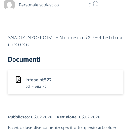
Personale scolastico
0
SNADIR INFO-POINT – N u m e r o 5 2 7 – 4 f e b b r a
i o 2 0 2 6
Documenti
Infopoint527
pdf - 582 kb
Pubblicato:
05.02.2026
-
Revisione:
05.02.2026
Eccetto dove diversamente specificato, questo articolo è