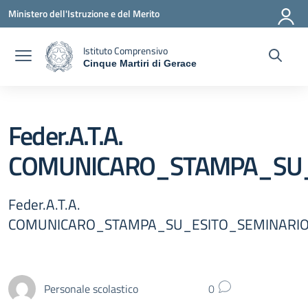
Vai ai contenuti
Vai al menu di navigazione
Vai al footer
Ministero dell'Istruzione e del Merito
Istituto Comprensivo
Cinque Martiri di Gerace
— Visita la pagina iniziale della scuola
Feder.A.T.A.
COMUNICARO_STAMPA_SU_
Feder.A.T.A.
COMUNICARO_STAMPA_SU_ESITO_SEMINARI
Personale scolastico
0