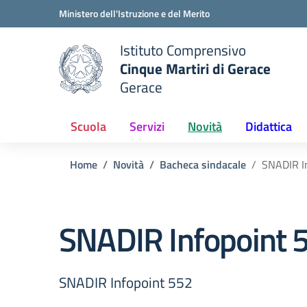
Vai ai contenuti
Vai al menu di navigazione
Vai al footer
Ministero dell'Istruzione e del Merito
Istituto Comprensivo
Cinque Martiri di Gerace
Gerace
e della scuola
— Visita la pagina iniziale del
Scuola
Servizi
Novità
Didattica
Home
Novità
Bacheca sindacale
SNADIR I
SNADIR Infopoint 
SNADIR Infopoint 552