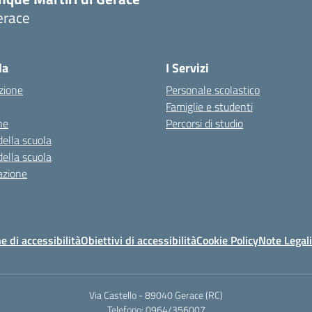
erace
Visita la pagina iniziale della scuola
la
I Servizi
zione
Personale scolastico
Famiglie e studenti
ne
Percorsi di studio
della scuola
della scuola
azione
e di accessibilità
Obiettivi di accessibilità
Cookie Policy
Note Legali
Via Castello - 89040 Gerace (RC)
Telefono: 0964/356007