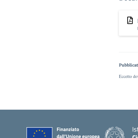
Pubblicat
Eccetto dov
Is
Ci