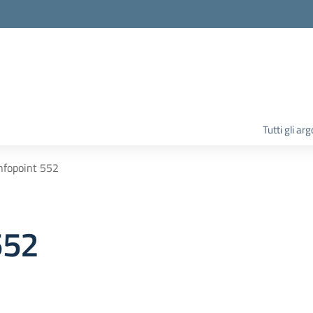
la scuola
Tutti gli ar
nfopoint 552
552