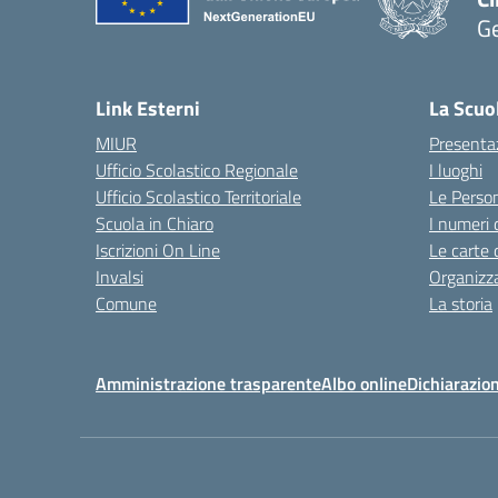
G
— 
Link Esterni
La Scuo
MIUR
Presenta
Ufficio Scolastico Regionale
I luoghi
Ufficio Scolastico Territoriale
Le Perso
Scuola in Chiaro
I numeri 
Iscrizioni On Line
Le carte 
Invalsi
Organizz
Comune
La storia
Amministrazione trasparente
Albo online
Dichiarazion