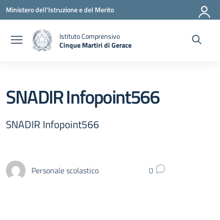
Vai ai contenuti
Vai al menu di navigazione
Vai al footer
Ministero dell'Istruzione e del Merito
Istituto Comprensivo
Cinque Martiri di Gerace
— Visita la pagina iniziale della scuola
SNADIR Infopoint566
SNADIR Infopoint566
Personale scolastico
0