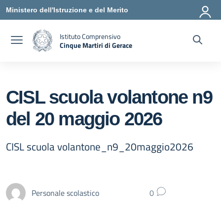
Vai ai contenuti
Vai al menu di navigazione
Vai al footer
Ministero dell'Istruzione e del Merito
Istituto Comprensivo
Cinque Martiri di Gerace
— Visita la pagina iniziale della scuola
CISL scuola volantone n9
del 20 maggio 2026
CISL scuola volantone_n9_20maggio2026
Personale scolastico
0