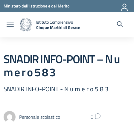
Vai ai contenuti
Vai al menu di navigazione
Vai al footer
Ministero dell'Istruzione e del Merito
Istituto Comprensivo
Cinque Martiri di Gerace
— Visita la pagina iniziale della scuola
SNADIR INFO-POINT – N u
m e r o 5 8 3
SNADIR INFO-POINT - N u m e r o 5 8 3
Personale scolastico
0