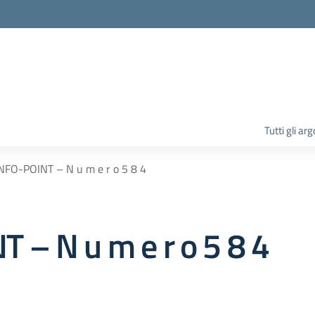
la scuola
Tutti gli ar
NFO-POINT – N u m e r o 5 8 4
 – N u m e r o 5 8 4