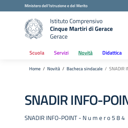
Vai ai contenuti
Vai al menu di navigazione
Vai al footer
Ministero dell'Istruzione e del Merito
Istituto Comprensivo
Cinque Martiri di Gerace
Gerace
e della scuola
— Visita la pagina iniziale del
Scuola
Servizi
Novità
Didattica
Home
Novità
Bacheca sindacale
SNADIR I
SNADIR INFO-POINT
SNADIR INFO-POINT - N u m e r o 5 8 4