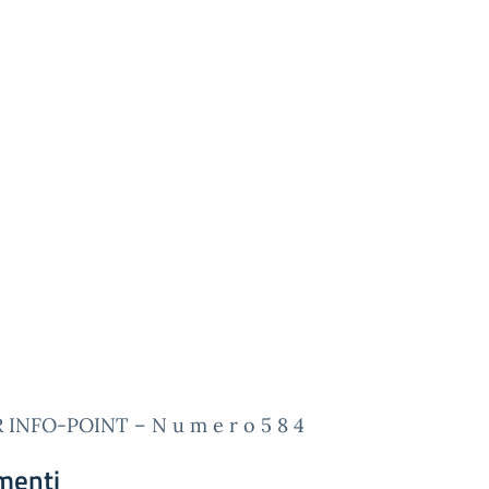
 INFO-POINT – N u m e r o 5 8 4
menti