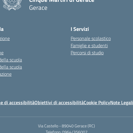
Gerace
— Visita la pagina iniziale della scuola
la
I Servizi
zione
Personale scolastico
Famiglie e studenti
ne
Percorsi di studio
della scuola
della scuola
azione
e di accessibilità
Obiettivi di accessibilità
Cookie Policy
Note Legali
Via Castello - 89040 Gerace (RC)
Telefono: 0964/356007