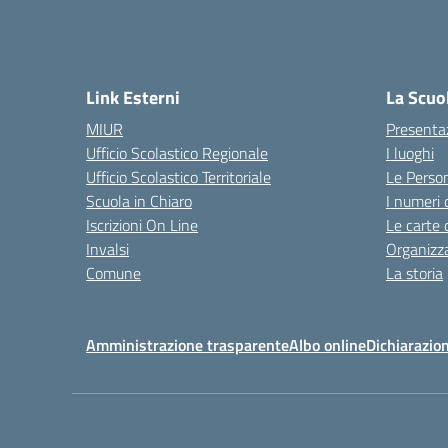
Link Esterni
La Scuo
MIUR
Presenta
Ufficio Scolastico Regionale
I luoghi
Ufficio Scolastico Territoriale
Le Perso
Scuola in Chiaro
I numeri 
Iscrizioni On Line
Le carte 
Invalsi
Organizz
Comune
La storia
Amministrazione trasparente
Albo online
Dichiarazion