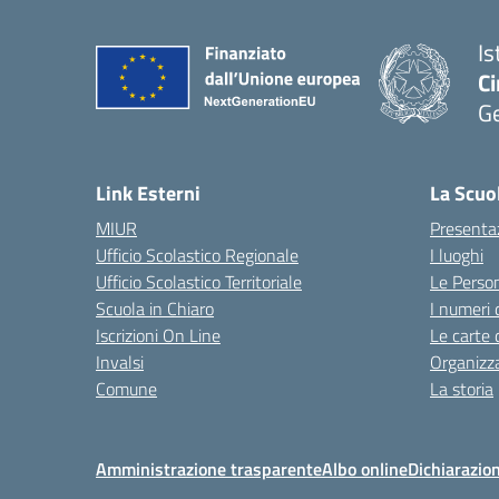
Is
Ci
G
— 
Link Esterni
La Scuo
MIUR
Presenta
Ufficio Scolastico Regionale
I luoghi
Ufficio Scolastico Territoriale
Le Perso
Scuola in Chiaro
I numeri 
Iscrizioni On Line
Le carte 
Invalsi
Organizz
Comune
La storia
Amministrazione trasparente
Albo online
Dichiarazion