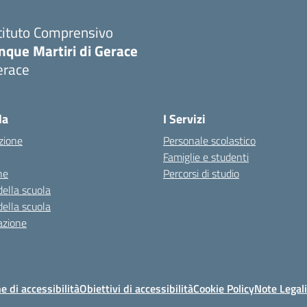
tituto Comprensivo
nque Martiri di Gerace
erace
Visita la pagina iniziale della scuola
la
I Servizi
zione
Personale scolastico
Famiglie e studenti
ne
Percorsi di studio
della scuola
della scuola
azione
e di accessibilità
Obiettivi di accessibilità
Cookie Policy
Note Legali