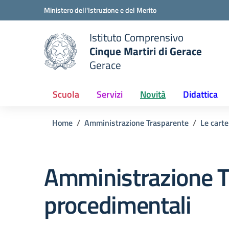
Vai ai contenuti
Vai al menu di navigazione
Vai al footer
Ministero dell'Istruzione e del Merito
Istituto Comprensivo
Cinque Martiri di Gerace
Gerace
e della scuola
— Visita la pagina iniziale del
Scuola
Servizi
Novità
Didattica
Home
Amministrazione Trasparente
Le carte
Amministrazione T
procedimentali