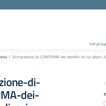
la scuola
Tutti gli ar
tica
Dichiarazione-di-CONFERMA-dei-benefici-di-cui-allart
zione-di-
MA-dei-
T