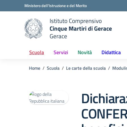
Vai ai contenuti
Vai al menu di navigazione
Vai al footer
Ministero dell'Istruzione e del Merito
Istituto Comprensivo
Cinque Martiri di Gerace
Gerace
e della scuola
— Visita la pagina iniziale del
Scuola
Servizi
Novità
Didattica
Home
Scuola
Le carte della scuola
Modulis
Dichiara
CONFER