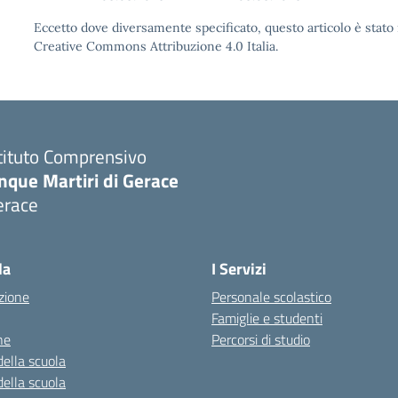
Eccetto dove diversamente specificato, questo articolo è stato 
Creative Commons Attribuzione 4.0 Italia.
tituto Comprensivo
nque Martiri di Gerace
erace
Visita la pagina iniziale della scuola
la
I Servizi
zione
Personale scolastico
Famiglie e studenti
ne
Percorsi di studio
della scuola
della scuola