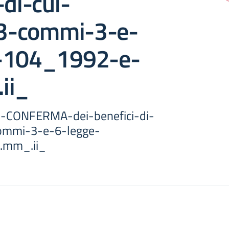
-di-cui-
-33-commi-3-e-
-104_1992-e-
ii_
di-CONFERMA-dei-benefici-di-
-commi-3-e-6-legge-
.mm_.ii_