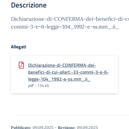
Descrizione
Dichiarazione-di-CONFERMA-dei-benefici-di-cui
commi-3-e-6-legge-104_1992-e-ss.mm_.ii_
Allegati
Dichiarazione-di-CONFERMA-dei-
benefici-di-cui-allart.-33-commi-3-e-6-
legge-104_1992-e-ss.mm_.ii_
pdf - 134 kb
Pubblicato:
Revisione:
09.09.2025
-
09.09.2025