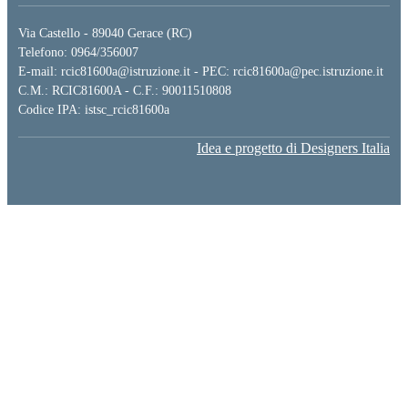
Via Castello - 89040 Gerace (RC)
Telefono: 0964/356007
E-mail: rcic81600a@istruzione.it - PEC: rcic81600a@pec.istruzione.it
C.M.: RCIC81600A - C.F.: 90011510808
Codice IPA: istsc_rcic81600a
Idea e progetto di Designers Italia