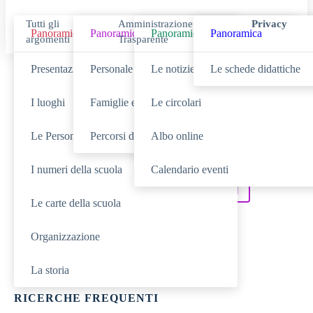
Tutti gli
Amministrazione
Privacy
Panoramica
Panoramica
Panoramica
Panoramica
argomenti
Trasparente
Presentazione
Personale scolastico
Le notizie
Le schede didattiche
Cerca
I luoghi
Famiglie e studenti
Le circolari
Le Persone
Percorsi di studio
Albo online
SCUOLA
Cerca nella sezione
I numeri della scuola
Calendario eventi
NOVITÀ
SERVIZI
Cerca tra le
Cerca nei
Le carte della scuola
DIDATTICA
Cerca nella
Organizzazione
TUTTO IL SITO
Cerca in
La storia
RICERCHE FREQUENTI