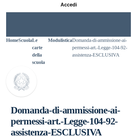
Accedi
Home
Scuola
Le
Modulistica
Domanda-di-ammissione-ai-
carte
permessi-art.-Legge-104-92-
della
assistenza-ESCLUSIVA
scuola
Domanda-di-ammissione-ai-
permessi-art.-Legge-104-92-
assistenza-ESCLUSIVA