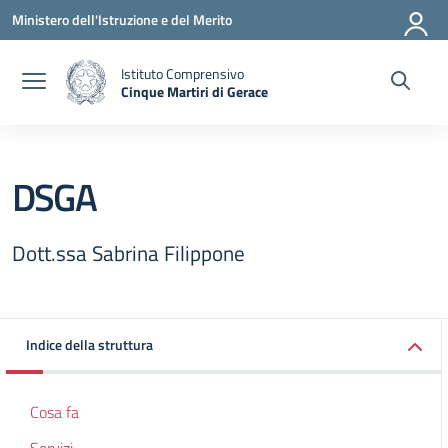
Vai ai contenuti
Vai al menu di navigazione
Vai al footer
Ministero dell'Istruzione e del Merito
Istituto Comprensivo
Cinque Martiri di Gerace
— Visita la pagina iniziale della scuola
DSGA
Dott.ssa Sabrina Filippone
Indice della struttura
Cosa fa