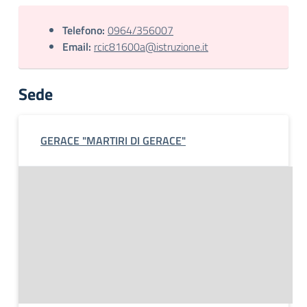
Telefono:
0964/356007
Email:
rcic81600a@istruzione.it
Sede
GERACE "MARTIRI DI GERACE"